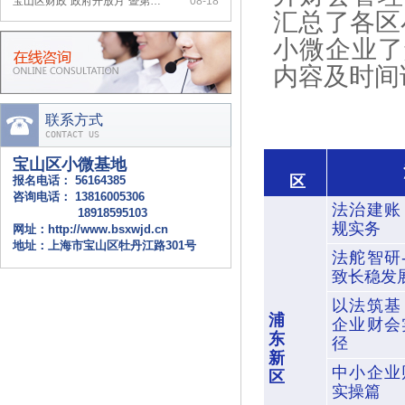
汇总了各区
上海市小微企业财会服务月活动…
07-20
小微企业了
内容及时间
联系方式
CONTACT US
宝山区小微基地
区
报名电话：
56164385
咨询电话：
13816005306
法治建账
18918595103
规实务
网址：
http://www.bsxwjd.cn
地址：上海市宝山区牡丹江路301号
法舵智研
致长稳发
以法筑基
浦
企业财会
东
径
新
中小企业
区
实操篇