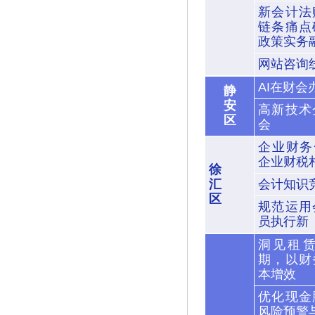
新会计法
链条痛点
政策实务
网站咨询
AI在财
静
安
高新技术
区
会
企业财务
企业财税
徐
汇
会计知识
区
规范运用
员执行新
洞见租
期，以财
本增效
优化现金
风险预警