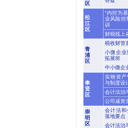
答疑
区
“内控为
松
业风险控
江
训
区
财税线上
税收财管
青
小微企业
浦
拓展班
区
中小微企
实物资产
奉
与制度设
贤
会计法治
区
公司减资
会计法和
崇
落地要点
明
区
会计法治