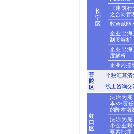
《建筑行
长
之合同管
宁
区
数智赋能
企业出海
制度解析
企业出海
度解析
企业内控
普
个税汇算清
陀
线上咨询交
区
法治为舵
本VS责
的降本增
虹
法治为舵
口
小企业财
区
要素把握