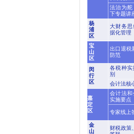
法治为舵
下专题讲座
杨
大财务思
浦
据化管理
区
宝
出口退税
山
防范
区
各税种实
闵
别
行
区
会计法核
会计法和
嘉
实施要点
定
区
专家线上
金
财税政策
山