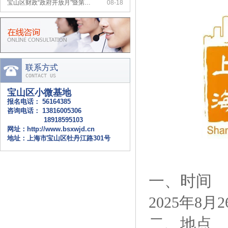
宝山区财政“政府开放月”暨第…
08-18
上海市小微企业财会服务月活动…
07-20
联系方式
CONTACT US
宝山区小微基地
报名电话：
56164385
咨询电话：
13816005306
18918595103
网址：
http://www.bsxwjd.cn
地址：上海市宝山区牡丹江路301号
一、时间
2025
年
8
月
2
二、地点