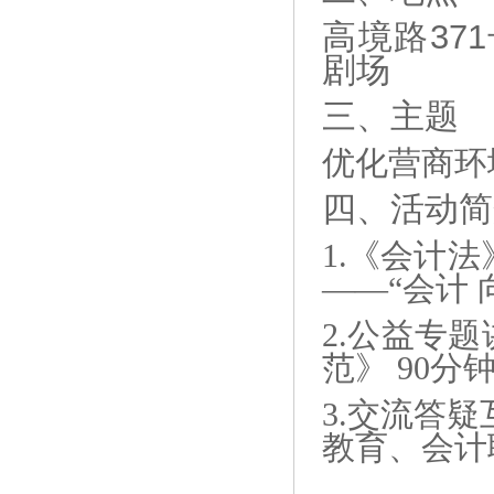
高境路37
剧场
三、主题
优化营商环
四、
活动简
1.
《会计法
——“会计 
2.
公益专题
范》
90分
3.
交流答疑
教育、会计