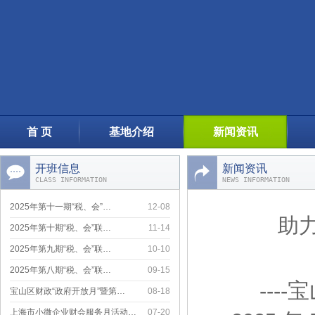
首 页
基地介绍
新闻资讯
开班信息
新闻资讯
2025年第四期“税、会”联…
05-13
CLASS INFORMATION
NEWS INFORMATION
2025年第十一期“税、会”…
12-08
助
2025年第十期“税、会”联…
11-14
2025年第九期“税、会”联…
10-10
2025年第八期“税、会”联…
09-15
宝山区财政“政府开放月”暨第…
08-18
----
宝
上海市小微企业财会服务月活动…
07-20