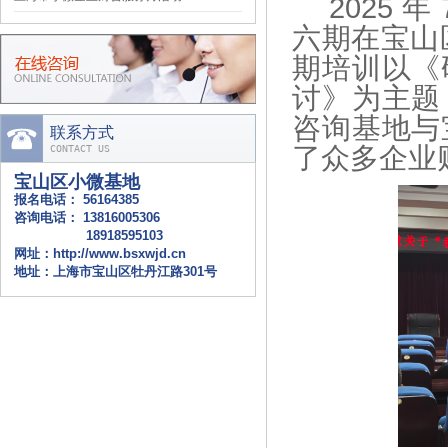
2025
年
2025年第六期“税、会”联…
06-26
六期在宝山
小微课堂--《民间非营利组织…
06-12
期培训以《
2025年第五期“税会”联训…
05-27
讨》为主题
2025年第四期“税、会”联…
05-13
咨询基地与
联系方式
2025年第十一期“税、会”…
12-08
了众多企业
CONTACT US
2025年第十期“税、会”联…
11-14
宝山区小微基地
2025年第九期“税、会”联…
10-10
报名电话：
56164385
咨询电话：
13816005306
2025年第八期“税、会”联…
09-15
18918595103
网址：
http://www.bsxwjd.cn
宝山区财政“政府开放月”暨第…
08-18
地址：上海市宝山区牡丹江路301号
上海市小微企业财会服务月活动…
07-20