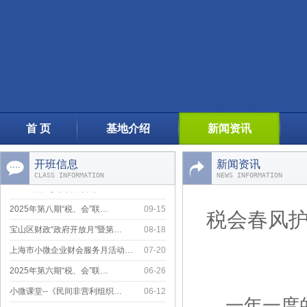
2025年第四期“税、会”联…
05-13
首 页
基地介绍
新闻资讯
2025年第十一期“税、会”…
12-08
2025年第十期“税、会”联…
11-14
开班信息
新闻资讯
CLASS INFORMATION
NEWS INFORMATION
2025年第九期“税、会”联…
10-10
2025年第八期“税、会”联…
09-15
税会春风护
宝山区财政“政府开放月”暨第…
08-18
上海市小微企业财会服务月活动…
07-20
2025年第六期“税、会”联…
06-26
小微课堂--《民间非营利组织…
06-12
一年一度
2025年第五期“税会”联训…
05-27