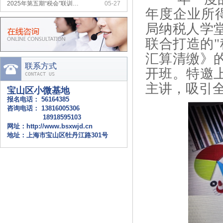
年度企业所
2025年第四期“税、会”联…
05-13
局纳税人学
2025年第十一期“税、会”…
12-08
联合打造的
"
2025年第十期“税、会”联…
11-14
汇算清缴
》
2025年第九期“税、会”联…
10-10
联系方式
开班。特邀
2025年第八期“税、会”联…
09-15
CONTACT US
主讲，吸引
宝山区财政“政府开放月”暨第…
08-18
宝山区小微基地
报名电话：
56164385
上海市小微企业财会服务月活动…
07-20
咨询电话：
13816005306
18918595103
网址：
http://www.bsxwjd.cn
地址：上海市宝山区牡丹江路301号